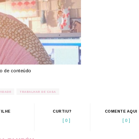
ão de conteúdo
VIDADE
TRABALHAR DE CASA
ILHE
CURTIU?
COMENTE AQUI
[ 0 ]
[ 0 ]