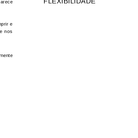
FLEXIBILIDADE
parece
prir e
ve nos
amente