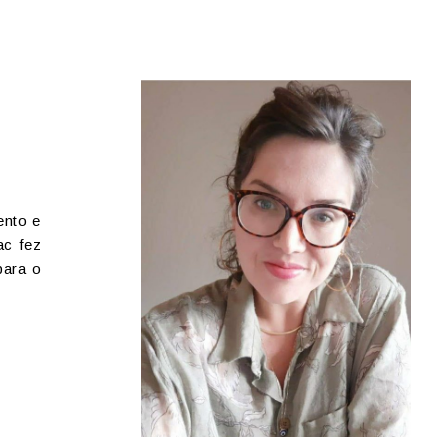
ento e
ac fez
para o